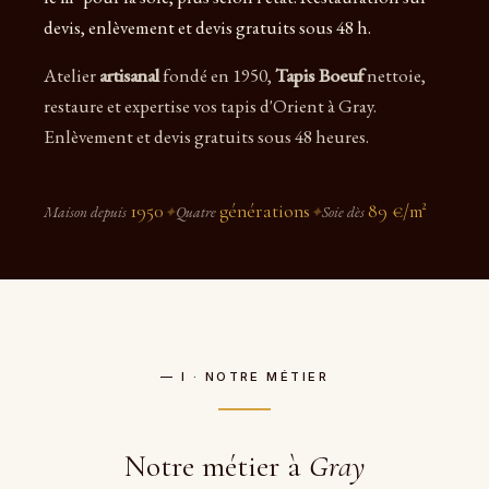
devis, enlèvement et devis gratuits sous 48 h.
Atelier
artisanal
fondé en 1950,
Tapis Boeuf
nettoie,
restaure et expertise vos tapis d'Orient à Gray.
Enlèvement et devis gratuits sous 48 heures.
1950
générations
89 €/m²
Maison depuis
✦
Quatre
✦
Soie dès
— I · NOTRE MÉTIER
Notre métier à
Gray