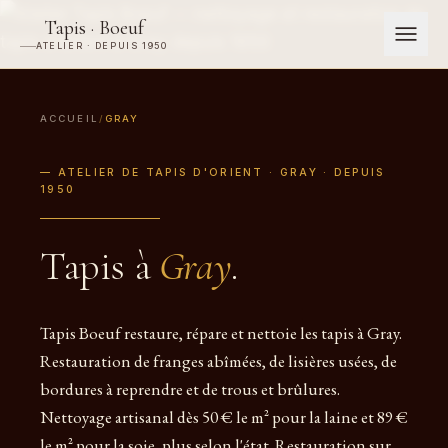
Tapis · Boeuf
ATELIER · DEPUIS 1950
ACCUEIL
/
GRAY
— ATELIER DE TAPIS D'ORIENT · GRAY · DEPUIS
1950
Tapis à
Gray
.
Tapis Boeuf restaure, répare et nettoie les tapis à Gray.
Restauration de franges abîmées, de lisières usées, de
bordures à reprendre et de trous et brûlures.
Nettoyage artisanal dès 50 € le m² pour la laine et 89 €
le m² pour la soie, plus selon l'état. Restauration sur