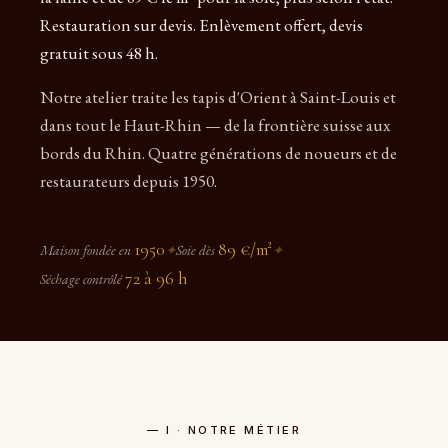
Restauration sur devis. Enlèvement offert, devis
gratuit sous 48 h.
Notre atelier traite les tapis d'Orient à Saint-Louis et
dans tout le Haut-Rhin — de la frontière suisse aux
bords du Rhin. Quatre générations de noueurs et de
restaurateurs depuis 1950.
1950
89 €/m²
Maison fondée en
✦
Soie dès
✦
72 à 96 h
Séchage contrôlé
— I · NOTRE MÉTIER