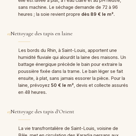
elle est lavée à plat, à l'eau claire et au pH neutre,
sans machine. Le séchage demande de 72 à 96
heures ; la soie revient propre
dès 89 € le m²
.
Nettoyage des tapis en laine
02
Les bords du Rhin, à Saint-Louis, apportent une
humidité fluviale qui alourdit la laine des maisons. Un
battage énergique précède le bain pour extraire la
poussière fixée dans la trame. Le bain léger se fait
ensuite, à plat, sans jamais essorer la pièce. Pour la
laine, prévoyez
50 € le m²
, devis et collecte assurés
en 48 heures.
Nettoyage des tapis d'Orient
03
La vie transfrontalière de Saint-Louis, voisine de
Bâle, met en circulation des Karadja persans aux