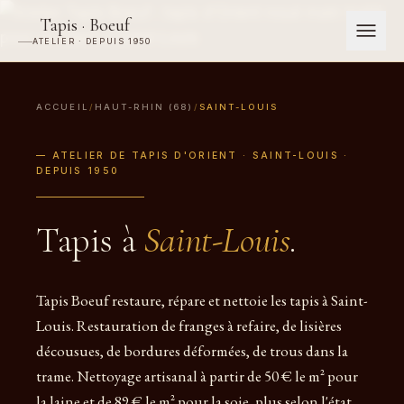
Tapis · Boeuf
ATELIER · DEPUIS 1950
ACCUEIL
/
HAUT-RHIN (68)
/
SAINT-LOUIS
— ATELIER DE TAPIS D'ORIENT · SAINT-LOUIS ·
DEPUIS 1950
Tapis à
Saint-Louis
.
Tapis Boeuf restaure, répare et nettoie les tapis à Saint-
Louis. Restauration de franges à refaire, de lisières
décousues, de bordures déformées, de trous dans la
trame. Nettoyage artisanal à partir de 50 € le m² pour
la laine et de 89 € le m² pour la soie, plus selon l'état.