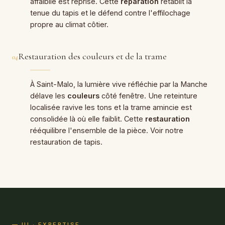
affaiblie est reprise. Cette
réparation
rétablit la
tenue du tapis et le défend contre l'effilochage
propre au climat côtier.
Restauration des couleurs et de la trame
04
À Saint-Malo, la lumière vive réfléchie par la Manche
délave les
couleurs
côté fenêtre. Une reteinture
localisée ravive les tons et la trame amincie est
consolidée là où elle faiblit. Cette
restauration
rééquilibre l'ensemble de la pièce. Voir notre
restauration de tapis
.
— III · EXPERTISE