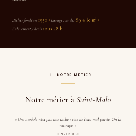
1950
89 € le m²
Atelier fondé en
✦
Lavage soie dès
✦
sous 48 h
Enlèvement / devis
— I · NOTRE MÉTIER
Notre métier à
Saint-Malo
« Une auréole n'est pas une tache : c'est de l'eau mal partie. On la
rattrape. »
HENRI BOEUF