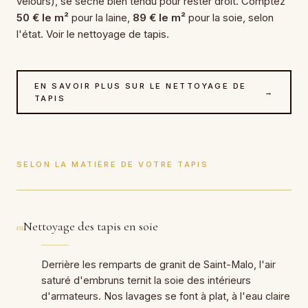
velours), se sèche bien tendu pour rester droit. Comptez
50 € le m²
pour la laine,
89 € le m²
pour la soie, selon
l'état. Voir le
nettoyage de tapis
.
EN SAVOIR PLUS SUR LE NETTOYAGE DE
→
TAPIS
SELON LA MATIÈRE DE VOTRE TAPIS
Nettoyage des tapis en soie
01
Derrière les remparts de granit de Saint-Malo, l'air
saturé d'embruns ternit la soie des intérieurs
d'armateurs. Nos lavages se font à plat, à l'eau claire