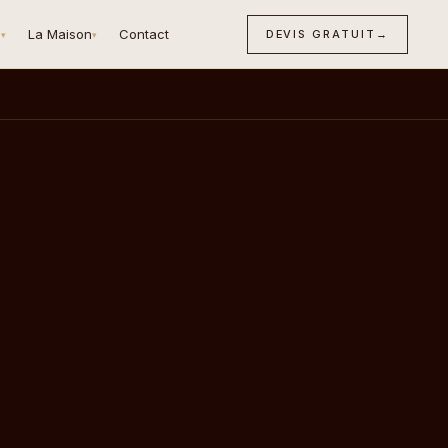
n
La Maison
Contact
DEVIS GRATUIT
→
▾
▾