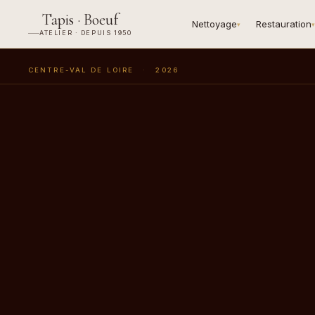
Tapis · Boeuf
Nettoyage
Restauration
▾
▾
ATELIER · DEPUIS 1950
CENTRE-VAL DE LOIRE
·
2026