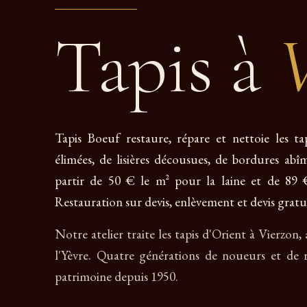
Tapis à
V
Tapis Boeuf restaure, répare et nettoie les ta
élimées, de lisières décousues, de bordures abî
partir de 50 € le m² pour la laine et de 89 € 
Restauration sur devis, enlèvement et devis gratui
Notre atelier traite les tapis d'Orient à Vierzon
l'Yèvre. Quatre générations de noueurs et de r
patrimoine depuis 1950.