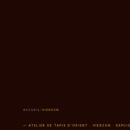
ACCUEIL
/
VIERZON
— ATELIER DE TAPIS D'ORIENT · VIERZON · DEPUI