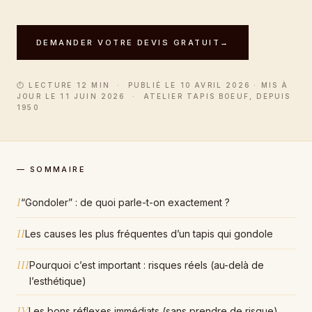
DEMANDER VOTRE DEVIS GRATUIT
→
⏱ LECTURE 12 MIN · PUBLIÉ LE 10 AVRIL 2026 · MIS À
JOUR LE 11 JUIN 2026 · ATELIER TAPIS BOEUF, DEPUIS
1950
— SOMMAIRE
I
“Gondoler” : de quoi parle-t-on exactement ?
II
Les causes les plus fréquentes d’un tapis qui gondole
III
Pourquoi c’est important : risques réels (au-delà de
l’esthétique)
IV
Les bons réflexes immédiats (sans prendre de risque)