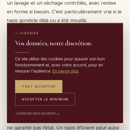
un lavage et un séchage contrôlés, avec remise
en forme si besoin. C’est particulièrement vrai si le
tapis gondole déjà ou a été mouillé.
— COOKIES
Comment identifier un tapis d’Orient authentique ?
Vos données, notre discrétion.
Plusieurs indices se recoupent : structure
Ce site utilise des cookies pour assurer son bon
fonctionnement et, avec votre accord, pour en
(chaîne/trame), régularité du nouage, densité,
mesurer l'audience.
En savoir plus
matériaux (laine, soie, coton), finitions (lisières,
franges) et cohérence du décor. L’envers donne
TOUT ACCEPTER
souvent des informations clés : un tapis noué main
ACCEPTER LE MINIMUM
présente généralement un dessin lisible au dos,
avec des irrégularités “vivantes”, contrairement à
Continuer sans accepter →
certains tapis mécaniques. Attention : l’authenticité
ne garantit pas l’état. Un tapis d’Orient peut aussi