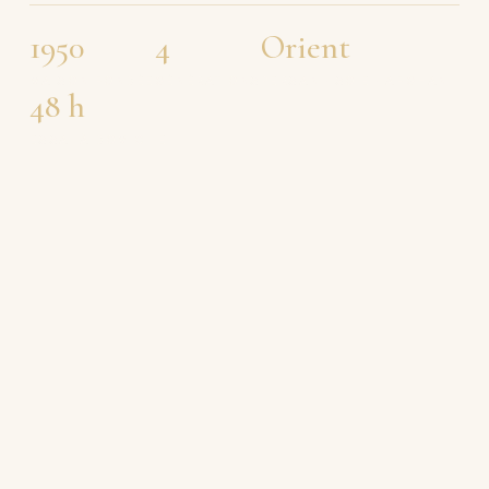
1950
4
Orient
MAISON FONDÉE
GÉNÉRATIONS
PERSAN · SOIE · AFGHAN
48 h
ESSAI À DOMICILE