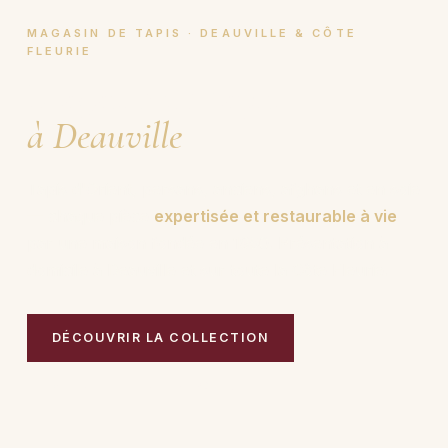
MAGASIN DE TAPIS · DEAUVILLE & CÔTE
FLEURIE
Magasin de tapis
à Deauville
.
Tapis d'Orient, persans, anciens, afghans et en soie
— chaque pièce
expertisée et restaurable à vie
par une maison fondée en 1950. Présentation à
domicile à Deauville et sur toute la Côte Fleurie.
DÉCOUVRIR LA COLLECTION
PRENDRE RENDEZ-VOUS