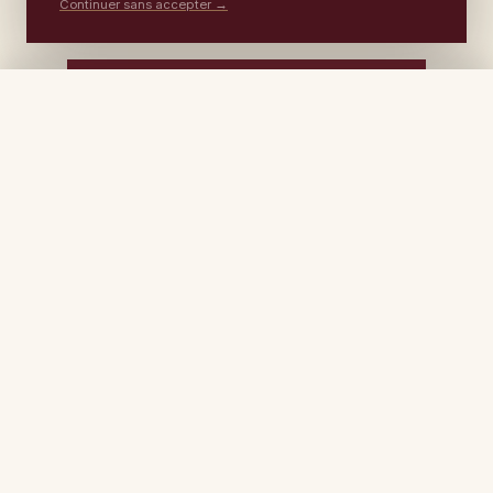
Continuer sans accepter →
VOIR TOUTE NOTRE COLLECTION →
PORTABLE
ATELIER
DEVIS →
06 17 59 32 54
09 50 91 88 85
— PIÈCES D'EXCEPTION
Nos
pièces d'exception
.
Certaines pièces sortent du rang — par leur âge, leur
finesse, leur rareté ou leur provenance. Nous leur
réservons un soin et une expertise à part.
Une
pièce d'exception
est un