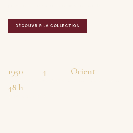
présentée chez vous en Suisse romande.
DÉCOUVRIR LA COLLECTION
PRENDRE RENDEZ-VOUS
1950
4
Orient
MAISON FONDÉE
GÉNÉRATIONS
PERSAN · SOIE · AFGHAN
48 h
ESSAI À DOMICILE