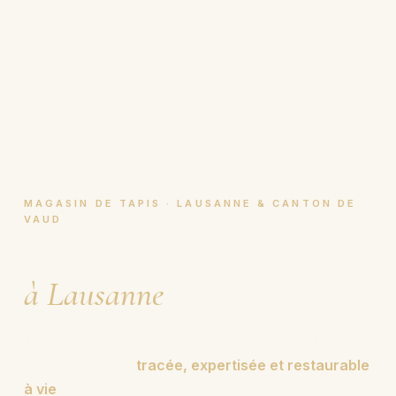
MAGASIN DE TAPIS · LAUSANNE & CANTON DE
VAUD
Magasin de tapis
à Lausanne
.
Tapis d'Orient, persans, anciens, afghans et en soie
— chaque pièce
tracée, expertisée et restaurable
à vie
par une maison fondée en 1950. Sélection