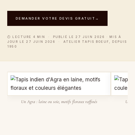
DEMANDER VOTRE DEVIS GRATUIT
→
⏱ LECTURE 4 MIN · PUBLIÉ LE 27 JUIN 2026 · MIS À
JOUR LE 27 JUIN 2026 · ATELIER TAPIS BOEUF, DEPUIS
1950
Un Agra : laine ou soie, motifs floraux raffinés
Un Jai