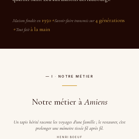
1950
4 générations
Maison fondée en
✦
Savoir-faire transmis sur
à la main
✦
Tout fait
— I · NOTRE MÉTIER
Notre métier à
Amiens
Un tapis hérité raconte les voyages d'une famille ; le restaurer, c'est
prolonger une mémoire tissée fil après fil.
HENRI BOEUF