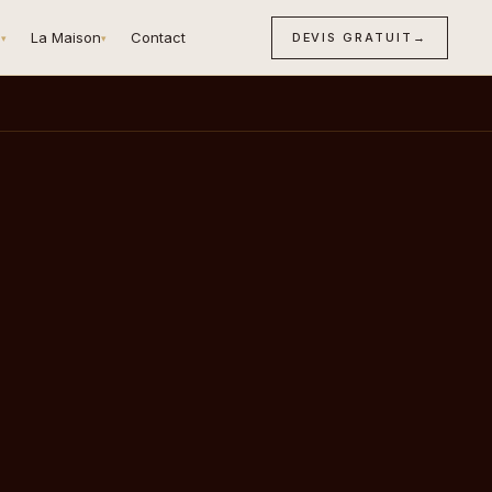
n
La Maison
Contact
DEVIS GRATUIT
→
▾
▾