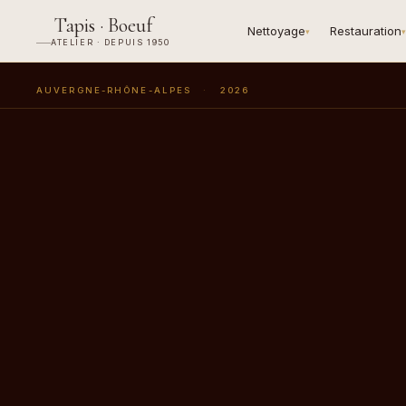
Tapis · Boeuf
Nettoyage
Restauration
▾
▾
ATELIER · DEPUIS 1950
AUVERGNE-RHÔNE-ALPES
·
2026