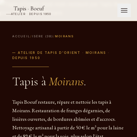
Tapis · Boeuf
ATELIER · DEPUIS 1950
ACCUEIL
/
ISÈRE (38)
/
MOIRANS
— ATELIER DE TAPIS D'ORIENT · MOIRANS ·
DEPUIS 1950
Tapis à
Moirans
.
Tapis Boeuf restaure, répare et nettoie les tapis à
Moirans. Restauration de franges dégarnies, de
lisières ouvertes, de bordures abîmées et d'accrocs.
Nettoyage artisanal à partir de 50 € le m² pour la laine
et de 89 € le m² pour la soie, plus selon l'état.