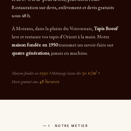
Restauration sur devis, enlèvement et devis gratuits
sous 48 h.
À Moirans, dans la plaine du Voironnais,
Tapis Boeuf
lave et restaure vos tapis d'Orient à la main. Notre
maison fondée en 1950
transmet un savoir-faire sur
quatre générations
, jamais en machine.
1950
50 €/m²
Maison fondée en
✦
Nettoyage laine dès
✦
48 heures
Devis gratuit sous
— I · NOTRE MÉTIER