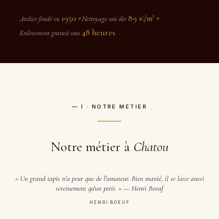
1950
89 €/m²
Atelier fondé en
✦
Nettoyage soie dès
✦
48 heures
Enlèvement gratuit sous
— I · NOTRE MÉTIER
Notre métier à
Chatou
« Un grand tapis n'a peur que de l'amateur. Bien manié, il se lave aussi
sereinement qu'un petit. » — Henri Boeuf
HENRI BOEUF