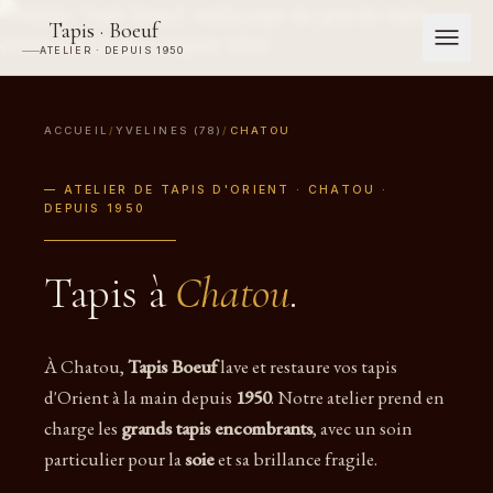
Tapis · Boeuf
ATELIER · DEPUIS 1950
ACCUEIL
/
YVELINES (78)
/
CHATOU
— ATELIER DE TAPIS D'ORIENT · CHATOU ·
DEPUIS 1950
Tapis à
Chatou
.
À Chatou,
Tapis Boeuf
lave et restaure vos tapis
d'Orient à la main depuis
1950
. Notre atelier prend en
charge les
grands tapis encombrants
, avec un soin
particulier pour la
soie
et sa brillance fragile.