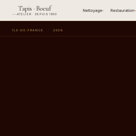
Tapis · Boeuf
Nettoyage
Restauration
▾
▾
ATELIER · DEPUIS 1950
ÎLE-DE-FRANCE
·
2026