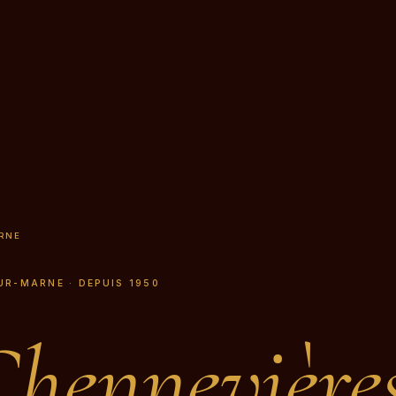
RNE
UR-MARNE · DEPUIS 1950
hennevières