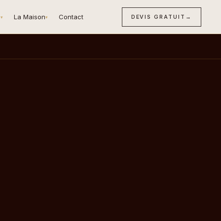
n
La Maison
Contact
DEVIS GRATUIT
→
▾
▾