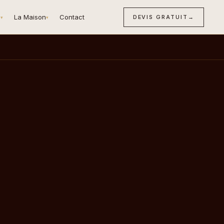
n
La Maison
Contact
DEVIS GRATUIT
→
▾
▾