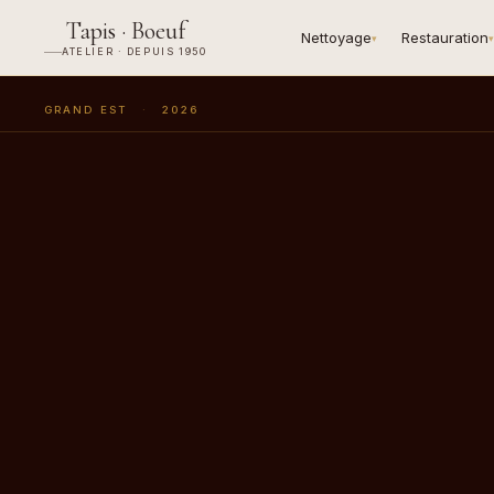
Tapis · Boeuf
Nettoyage
Restauration
▾
▾
ATELIER · DEPUIS 1950
GRAND EST
·
2026