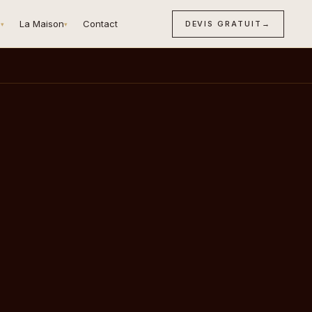
n
La Maison
Contact
DEVIS GRATUIT
→
▾
▾