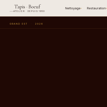
Tapis · Boeuf
Nettoyage
Restauration
▾
▾
ATELIER · DEPUIS 1950
GRAND EST
·
2026