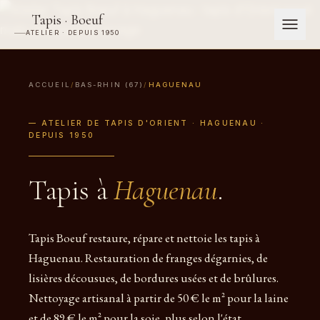
Tapis · Boeuf
ATELIER · DEPUIS 1950
ACCUEIL
/
BAS-RHIN (67)
/
HAGUENAU
— ATELIER DE TAPIS D'ORIENT · HAGUENAU ·
DEPUIS 1950
Tapis à
Haguenau
.
Tapis Boeuf restaure, répare et nettoie les tapis à
Haguenau. Restauration de franges dégarnies, de
lisières décousues, de bordures usées et de brûlures.
Nettoyage artisanal à partir de 50 € le m² pour la laine
et de 89 € le m² pour la soie, plus selon l'état.