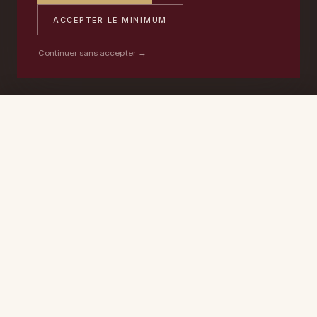
ACCEPTER LE MINIMUM
Continuer sans accepter →
PORTABLE
ATELIER
DEVIS →
06 17 59 32 54
09 50 91 88 85