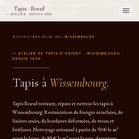
Tapis · Boeuf
ATELIER · DEPUIS 1950
ACCUEIL
/
BAS-RHIN (67)
/
WISSEMBOURG
— ATELIER DE TAPIS D'ORIENT · WISSEMBOURG ·
DEPUIS 1950
Tapis à
Wissembourg
.
Tapis Boeuf restaure, répare et nettoie les tapis à
Wissembourg. Restauration de franges arrachées, de
lisières usées, de bordures déformées, de trous et
brûlures. Nettoyage artisanal à partir de 50 € le m²
pour la laine, de 89 € le m² pour la soie, davantage