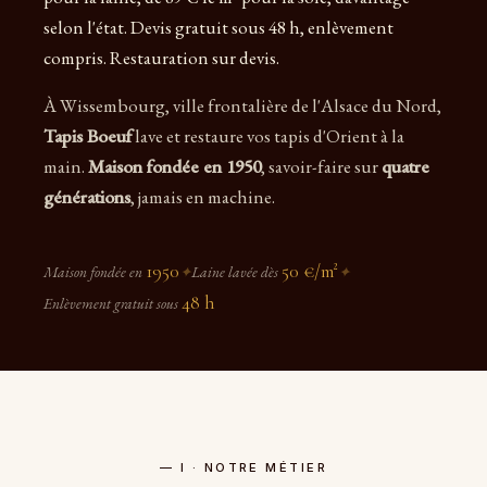
selon l'état. Devis gratuit sous 48 h, enlèvement
compris. Restauration sur devis.
À Wissembourg, ville frontalière de l'Alsace du Nord,
Tapis Boeuf
lave et restaure vos tapis d'Orient à la
main.
Maison fondée en 1950
, savoir-faire sur
quatre
générations
, jamais en machine.
1950
50 €/m²
Maison fondée en
✦
Laine lavée dès
✦
48 h
Enlèvement gratuit sous
— I · NOTRE MÉTIER