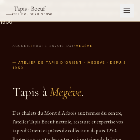
Tapis · Boeuf
ATELIER · DEPUIS 1950
ACCUEIL
/
HAUTE-SAVOIE (74)
/
MEGÈVE
— ATELIER DE TAPIS D'ORIENT · MEGÈVE · DEPUIS
1950
Tapis à
Megève
.
Des chalets du Mont d'Arbois aux fermes du centre,
l'atelier Tapis Boeuf nettoie, restaure et expertise vos
tapis d'Orient et pièces de collection depuis 1950.
Protection contre les mites, soin extrême de la laine.