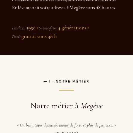
Enlèvement à votre adresse à Megève sous 48 heures.
1950
4 générations
Fondé en
✦
Savoir-faire
✦
gratuit sous 48 h
Devis
— I · NOTRE MÉTIER
Notre métier à
Megève
« Un beau tapis demande moins de force et plus de patience. »