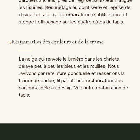
parquets anciens, près de l'église Saint-Jean, fatigue
les
lisières
. Resurjetage au point serré et reprise de
chaîne latérale : cette
réparation
rétablit le bord et
stoppe l'effilochage sur les quatre côtés du tapis.
Restauration des couleurs et de la trame
04
La neige qui renvoie la lumière dans les chalets
délave peu à peu les bleus et les rouilles. Nous
ravivons par reteinture ponctuelle et resserrons la
trame
détendue, fil par fil : une
restauration
des
couleurs fidèle au dessin. Voir notre
restauration de
tapis
.