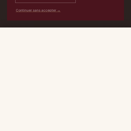
Continuer sans accepter →
PORTABLE
ATELIER
DEVIS →
06 17 59 32 54
09 50 91 88 85