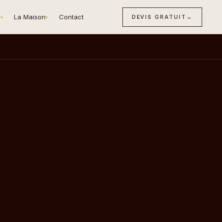
n
La Maison
Contact
DEVIS GRATUIT
→
▾
▾