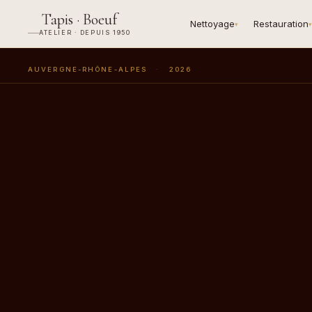
Tapis · Boeuf
Nettoyage
Restauration
▾
▾
ATELIER · DEPUIS 1950
AUVERGNE-RHÔNE-ALPES
·
2026