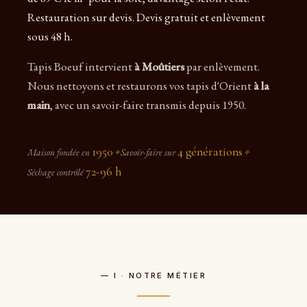
Restauration sur devis. Devis gratuit et enlèvement
sous 48 h.
Tapis Boeuf intervient
à Moûtiers
par enlèvement.
Nous nettoyons et restaurons vos tapis d'Orient
à la
main
, avec un savoir-faire transmis depuis 1950.
1950
4 générations
Maison fondée en
✦
Savoir-faire sur
✦
72-96 h
Séchage contrôlé
— I · NOTRE MÉTIER