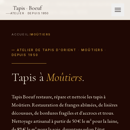
Tapis · Boeuf
ATELIER · DEPUIS 1950
ACCUEIL
/
MOÛTIERS
— ATELIER DE TAPIS D'ORIENT · MOÛTIERS ·
DEPUIS 1950
Tapis à
Moûtiers
.
Tapis Boeuf restaure, répare et nettoie les tapis à
Moûtiers. Restauration de franges abîmées, de lisières
décousues, de bordures fragiles et d'accrocs et trous.
Nettoyage artisanal à partir de 50 € le m² pour la laine,
de 89 € le m² pour la soie, davantage selon l'état.