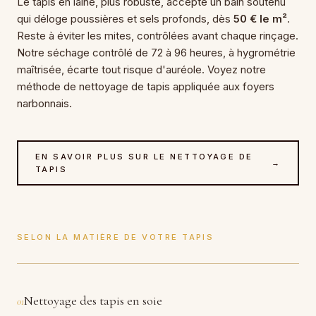
Le tapis en laine, plus robuste, accepte un bain soutenu
qui déloge poussières et sels profonds, dès
50 € le m²
.
Reste à éviter les mites, contrôlées avant chaque rinçage.
Notre séchage contrôlé de 72 à 96 heures, à hygrométrie
maîtrisée, écarte tout risque d'auréole. Voyez notre
méthode de nettoyage de tapis appliquée aux foyers
narbonnais.
EN SAVOIR PLUS SUR LE NETTOYAGE DE
→
TAPIS
SELON LA MATIÈRE DE VOTRE TAPIS
Nettoyage des tapis en soie
01