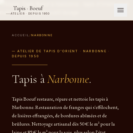
Tapis · Boeuf
ATELIER · DEPUIS 1950
ACCUEIL
/
NARBONNE
— ATELIER DE TAPIS D'ORIENT · NARBONNE ·
DEPUIS 1950
Tapis à
Narbonne
.
Tapis Boeuf restaure, répare et nettoie les tapis à
Narbonne. Restauration de franges qui s'effilochent,
de lisières effrangées, de bordures abîmées et de
brûlures. Nettoyage artisanal dès 50 € le m² pour la
laine et 89 € le m² pour la soie, plus selon l'état.