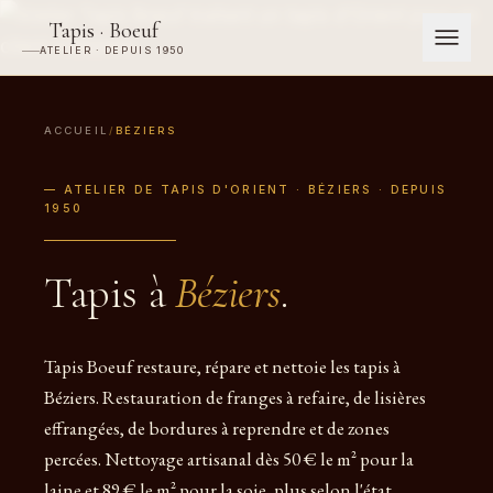
Tapis · Boeuf
ATELIER · DEPUIS 1950
ACCUEIL
/
BÉZIERS
— ATELIER DE TAPIS D'ORIENT · BÉZIERS · DEPUIS
1950
Tapis à
Béziers
.
Tapis Boeuf restaure, répare et nettoie les tapis à
Béziers. Restauration de franges à refaire, de lisières
effrangées, de bordures à reprendre et de zones
percées. Nettoyage artisanal dès 50 € le m² pour la
laine et 89 € le m² pour la soie, plus selon l'état.