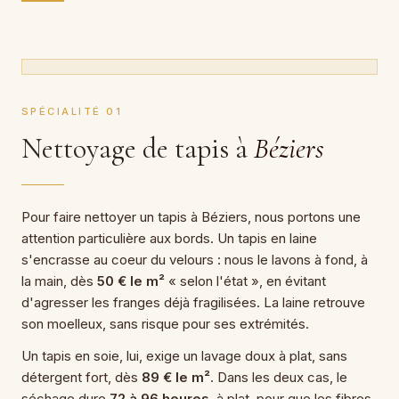
SPÉCIALITÉ 01
Nettoyage de tapis à
Béziers
Pour faire nettoyer un tapis à Béziers, nous portons une
attention particulière aux bords. Un tapis en laine
s'encrasse au coeur du velours : nous le lavons à fond, à
la main, dès
50 € le m²
« selon l'état », en évitant
d'agresser les franges déjà fragilisées. La laine retrouve
son moelleux, sans risque pour ses extrémités.
Un tapis en soie, lui, exige un lavage doux à plat, sans
détergent fort, dès
89 € le m²
. Dans les deux cas, le
séchage dure
72 à 96 heures
, à plat, pour que les fibres