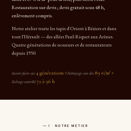
Restauration sur devis ; devis gratuit sous 48 h,
enlèvement compris.
Notre atelier traite les tapis d'Orient à Béziers et dans
tout l'Hérault — des allées Paul-Riquet aux Arènes.
Quatre générations de noueurs et de restaurateurs
depuis 1950.
4 générations
89 €/m²
Savoir-faire sur
✦
Nettoyage soie dès
✦
72 à 96 h
Séchage contrôlé
— I · NOTRE MÉTIER