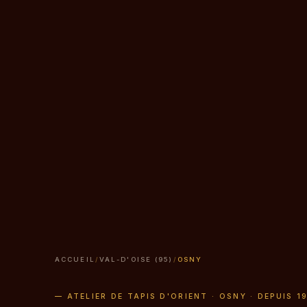
ACCUEIL
/
VAL-D'OISE (95)
/
OSNY
— ATELIER DE TAPIS D'ORIENT · OSNY · DEPUIS 1