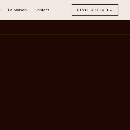
n
La Maison
Contact
DEVIS GRATUIT
→
▾
▾