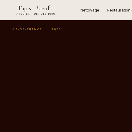
Tapis · Boeuf
Nettoyage
Restauration
▾
▾
ATELIER · DEPUIS 1950
ÎLE-DE-FRANCE
·
2026