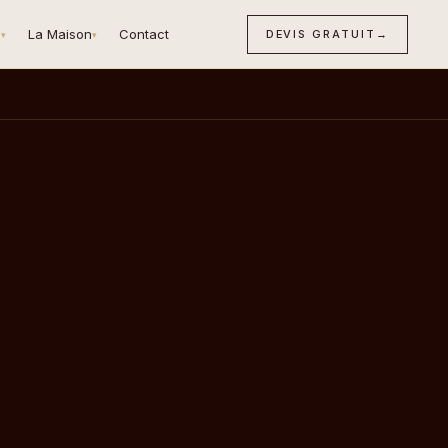
n
La Maison
Contact
DEVIS GRATUIT
→
▾
▾