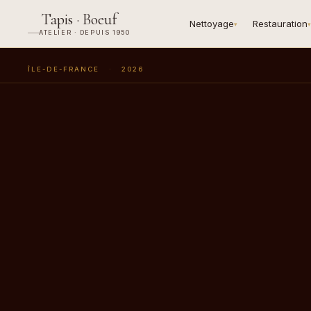
Tapis · Boeuf
Nettoyage
Restauration
▾
▾
ATELIER · DEPUIS 1950
ÎLE-DE-FRANCE
·
2026