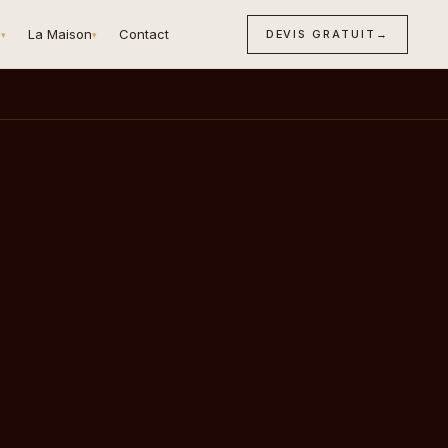
n
La Maison
Contact
DEVIS GRATUIT
→
▾
▾