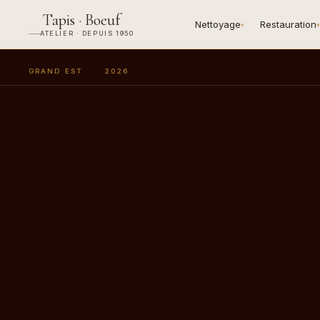
Tapis · Boeuf
Nettoyage
Restauration
▾
▾
ATELIER · DEPUIS 1950
GRAND EST
·
2026