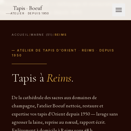
Tapis · Boeuf
ATELIER · DEPUIS 1950
ACCUEIL
/
MARNE (51)
/
REIMS
— ATELIER DE TAPIS D'ORIENT · REIMS · DEPUIS
1950
Tapis à
Reims
.
De la cathédrale des sacres aux domaines de
champagne, l'atelier Boeuf nettoie, restaure et
expertise vos tapis d'Orient depuis 1950 — lavage sans
agresser la laine, reprise au nœud, rapport écrit.
Enlèvement à domicile à Reims sous 48 h.