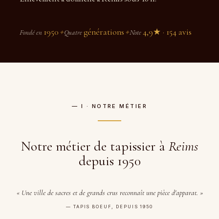
1950
générations
4,9★ · 154 avis
Fondé en
✦
Quatre
✦
Note
— I · NOTRE MÉTIER
Notre métier de tapissier à
Reims
depuis 1950
« Une ville de sacres et de grands crus reconnaît une pièce d'apparat. »
— TAPIS BOEUF, DEPUIS 1950