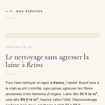
— II · NOS SERVICES
CARTEL · MÉTHODE MAISON
Lavage doux, séchage à plat
SPÉCIALITÉ 01
Le nettoyage sans agresser la
laine à
Reims
Pour faire nettoyer un tapis
à Reims
, l'atelier Boeuf lave à
la main au pH contrôlé, sans jamais agresser les fibres
anciennes ni les teintures d'origine. Laine dès
50 € le m²
,
soie dès
89 € le m²
, hausse selon l'état. Dépoussiérage