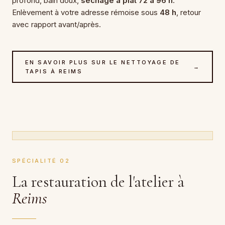
profond, bain doux,
séchage à plat 72 à 96 h
.
Enlèvement à votre adresse rémoise sous
48 h
, retour
avec rapport avant/après.
EN SAVOIR PLUS SUR LE NETTOYAGE DE
→
TAPIS À REIMS
CARTEL · GESTE DE L'ATELIER
Reprise au nœud, relainage
SPÉCIALITÉ 02
La restauration de l'atelier à
Reims