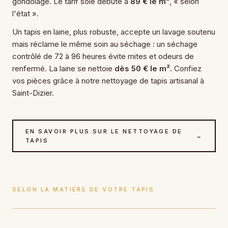
gondolage. Le tarif soie débute à
89 € le m²
, « selon
l'état ».
Un tapis en laine, plus robuste, accepte un lavage soutenu
mais réclame le même soin au séchage : un séchage
contrôlé de 72 à 96 heures évite mites et odeurs de
renfermé. La laine se nettoie
dès 50 € le m²
. Confiez
vos pièces grâce à notre nettoyage de tapis artisanal à
Saint-Dizier.
EN SAVOIR PLUS SUR LE NETTOYAGE DE
→
TAPIS
SELON LA MATIÈRE DE VOTRE TAPIS