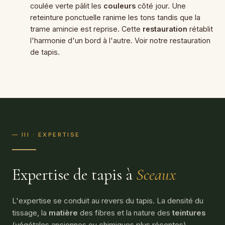
coulée verte pâlit les
couleurs
côté jour. Une
reteinture ponctuelle ranime les tons tandis que la
trame amincie est reprise. Cette
restauration
rétablit
l'harmonie d'un bord à l'autre. Voir notre
restauration
de tapis
.
— III · EXPERTISE
Expertise de tapis à
Sceaux
L'expertise se conduit au revers du tapis. La densité du
tissage, la
matière
des fibres et la nature des
teintures
(végétales anciennes ou chimiques plus récentes)