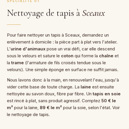
SPÉCIALITÉ 01
Nettoyage de tapis à
Sceaux
Pour faire nettoyer un tapis à Sceaux, demandez un
enlèvement à domicile : la pièce part à plat vers l'atelier.
L'
urine d'animaux
pose un vrai défi, car elle descend
sous le velours et sature le
coton
qui forme la
chaîne
et
la
trame
(l'armature de fils croisés tendue sous le
velours). Une simple éponge en surface ne suffit jamais.
Nous lavons donc à la main, en renouvelant l'eau, jusqu'à
vider cette base de toute charge. La
laine
est ensuite
nettoyée au savon doux, fibre par fibre. Un
tapis en soie
est rincé à plat, sans produit agressif. Comptez
50 € le
m²
pour la laine,
89 € le m²
pour la soie, selon l'état. Voir
le
nettoyage de tapis
.