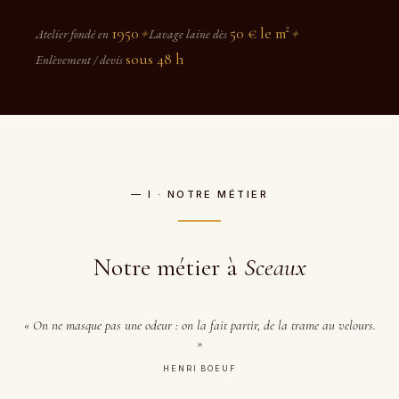
1950
50 € le m²
Atelier fondé en
✦
Lavage laine dès
✦
sous 48 h
Enlèvement / devis
— I · NOTRE MÉTIER
Notre métier à
Sceaux
« On ne masque pas une odeur : on la fait partir, de la trame au velours.
»
HENRI BOEUF