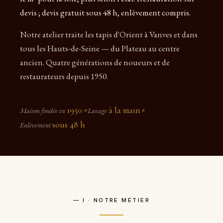
devis ; devis gratuit sous 48 h, enlèvement compris.
Notre atelier traite les tapis d'Orient à Vanves et dans
tous les Hauts-de-Seine — du Plateau au centre
ancien. Quatre générations de noueurs et de
restaurateurs depuis 1950.
1950
à la main
Maison fondée en
✦
Lavage
✦
sous 48 h
Enlèvement
— I · NOTRE MÉTIER