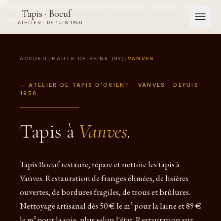
Tapis · Boeuf
ATELIER · DEPUIS 1950
ACCUEIL
/
HAUTS-DE-SEINE (92)
/
VANVES
— ATELIER DE TAPIS D'ORIENT · VANVES · DEPUIS
1950
Tapis à
Vanves
.
Tapis Boeuf restaure, répare et nettoie les tapis à
Vanves. Restauration de franges élimées, de lisières
ouvertes, de bordures fragiles, de trous et brûlures.
Nettoyage artisanal dès 50 € le m² pour la laine et 89 €
le m² pour la soie, plus selon l'état. Restauration sur