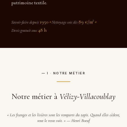
patrimoine textile.
1950
89 €/m²
Savoir-faire depuis
✦
Nettoyage soie dès
✦
48 h
Devis gratuit sous
— I · NOTRE MÉTIER
Notre métier à
Vélizy-Villacoublay
« Les franges et les lisières sont les remparts du tapis. Quand elles cèdent,
tout le reste suit. » — Henri Boeuf