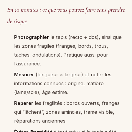
En 10 minutes : ce que vous pouvez faire sans prendre
de risque
Photographier
le tapis (recto + dos), ainsi que
les zones fragiles (franges, bords, trous,
taches, ondulations). Pratique aussi pour
l’assurance.
Mesurer
(longueur × largeur) et noter les
informations connues : origine, matière
(laine/soie), âge estimé.
Repérer
les fragilités : bords ouverts, franges
qui “lâchent”, zones amincies, trame visible,
réparations anciennes.
Éviter l’humidité
à tout prix : si le tapis a été