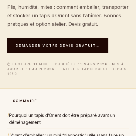
Plis, humidité, mites : comment emballer, transporter
et stocker un tapis d’Orient sans l’abîmer. Bonnes
pratiques et option atelier. Devis gratuit.
DEMANDER VOTRE DEVIS GRATUIT
→
⏱ LECTURE 11 MIN · PUBLIÉ LE 11 MARS 2026 · MIS À
JOUR LE 11 JUIN 2026 · ATELIER TAPIS BOEUF, DEPUIS
1950
— SOMMAIRE
I
Pourquoi un tapis d’Orient doit être préparé avant un
déménagement
II
Avant d’emballer : un mini “diagnostic” utile (sans faire un