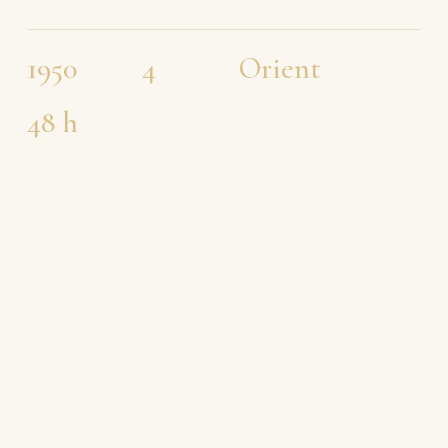
1950
4
Orient
MAISON FONDÉE
GÉNÉRATIONS
PERSAN · SOIE · AFGHAN
48 h
ESSAI À DOMICILE