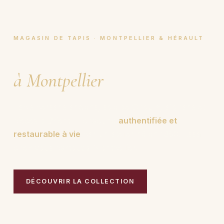
MAGASIN DE TAPIS · MONTPELLIER & HÉRAULT
Magasin de tapis
à Montpellier
.
Tapis persans anciens, soie de Ghoum, afghans et
pièces d'Orient — chacune
authentifiée et
restaurable à vie
par un atelier né en 1950. Essai
chez vous partout à Montpellier.
DÉCOUVRIR LA COLLECTION
PRENDRE RENDEZ-VOUS