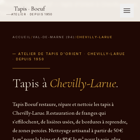
Tapis · Boeuf
ATELIER · DEPUIS 1950
ACCUEIL
/
VAL-DE-MARNE (94)
/
CHEVILLY-LARUE
— ATELIER DE TAPIS D'ORIENT · CHEVILLY-LARUE
· DEPUIS 1950
Tapis à
Chevilly-Larue
.
Tapis Boeuf restaure, répare et nettoie les tapis à
Chevilly-Larue. Restauration de franges qui
s'effilochent, de lisières usées, de bordures à reprendre,
de zones percées. Nettoyage artisanal à partir de 50 €
le m² pour la laine et de 89 € le m² pour la soie, plus