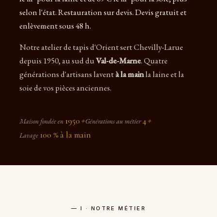
selon l'état. Restauration sur devis. Devis gratuit et
enlèvement sous 48 h.
Notre atelier de tapis d'Orient sert Chevilly-Larue
depuis 1950, au sud du
Val-de-Marne
. Quatre
générations d'artisans lavent
à la main
la laine et la
soie de vos pièces anciennes.
1950
4
Maison fondée en
✦
Générations au métier
✦
100 % à la main
Lavage
— I · NOTRE MÉTIER