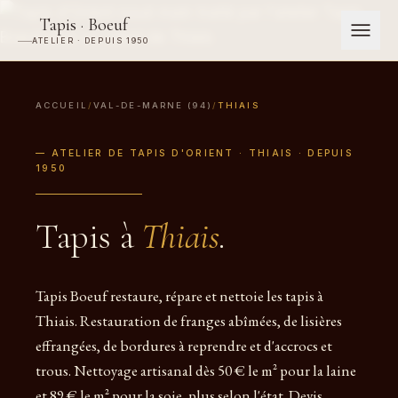
Tapis · Boeuf
ATELIER · DEPUIS 1950
ACCUEIL
/
VAL-DE-MARNE (94)
/
THIAIS
— ATELIER DE TAPIS D'ORIENT · THIAIS · DEPUIS
1950
Tapis à
Thiais
.
Tapis Boeuf restaure, répare et nettoie les tapis à
Thiais. Restauration de franges abîmées, de lisières
effrangées, de bordures à reprendre et d'accrocs et
trous. Nettoyage artisanal dès 50 € le m² pour la laine
et 89 € le m² pour la soie, plus selon l'état. Devis