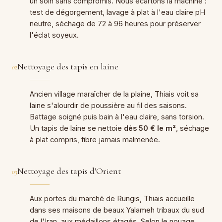
un soin sans compromis. Nous écartons la machine :
test de dégorgement, lavage à plat à l'eau claire pH
neutre, séchage de 72 à 96 heures pour préserver
l'éclat soyeux.
Nettoyage des tapis en laine
02
Ancien village maraîcher de la plaine, Thiais voit sa
laine s'alourdir de poussière au fil des saisons.
Battage soigné puis bain à l'eau claire, sans torsion.
Un tapis de laine se nettoie
dès 50 € le m²
, séchage
à plat compris, fibre jamais malmenée.
Nettoyage des tapis d'Orient
03
Aux portes du marché de Rungis, Thiais accueille
dans ses maisons de beaux Yalameh tribaux du sud
de l'Iran, aux médaillons étagés. Selon le nouage,