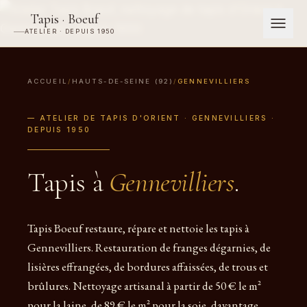
Tapis · Boeuf
ATELIER · DEPUIS 1950
ACCUEIL
/
HAUTS-DE-SEINE (92)
/
GENNEVILLIERS
— ATELIER DE TAPIS D'ORIENT · GENNEVILLIERS ·
DEPUIS 1950
Tapis à
Gennevilliers
.
Tapis Boeuf restaure, répare et nettoie les tapis à
Gennevilliers. Restauration de franges dégarnies, de
lisières effrangées, de bordures affaissées, de trous et
brûlures. Nettoyage artisanal à partir de 50 € le m²
pour la laine, de 89 € le m² pour la soie, davantage