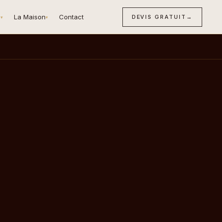
n
La Maison
Contact
DEVIS GRATUIT
→
▾
▾