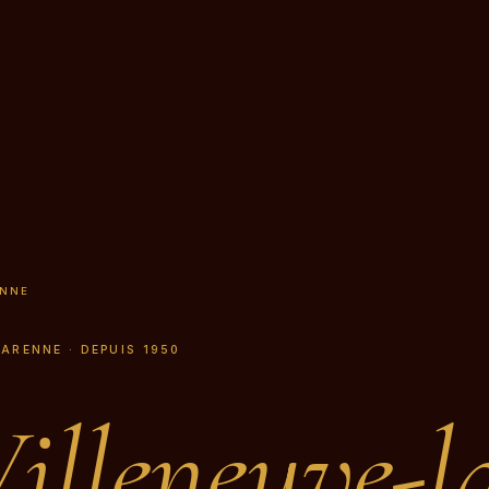
ENNE
GARENNE · DEPUIS 1950
illeneuve-l