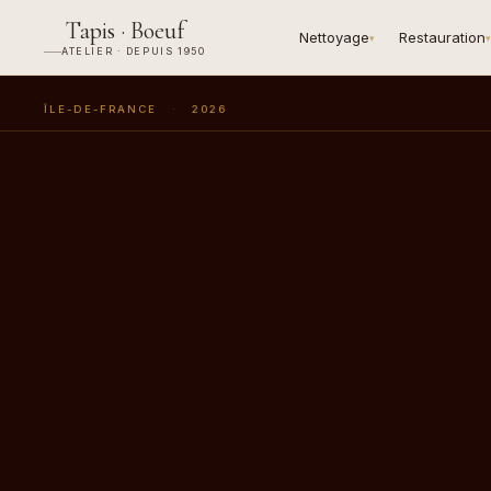
Tapis · Boeuf
Nettoyage
Restauration
▾
▾
ATELIER · DEPUIS 1950
ÎLE-DE-FRANCE
·
2026