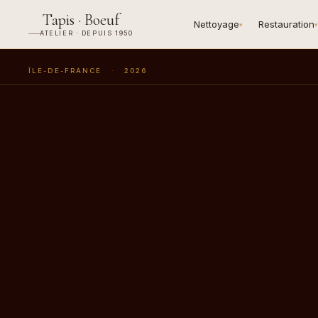
Tapis · Boeuf
Nettoyage
Restauration
▾
▾
ATELIER · DEPUIS 1950
ÎLE-DE-FRANCE
·
2026