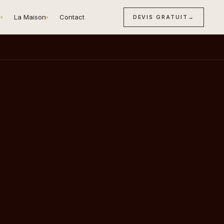
n
La Maison
Contact
DEVIS GRATUIT
→
▾
▾