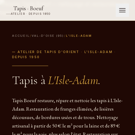
Tapis · Boeuf
ATELIER · DEPUIS 1950
ACCUEIL
/
VAL-D'OISE (95)
/
L'ISLE-ADAM
— ATELIER DE TAPIS D'ORIENT · L'ISLE-ADAM ·
DEPUIS 1950
Tapis à
L'Isle-Adam
.
Tapis Boeuf restaure, répare et nettoie les tapis à L'Isle-
Adam. Restauration de franges élimées, de lisières
décousues, de bordures usées et de trous. Nettoyage
artisanal à partir de 50 € le m² pour la laine et de 89 €
le m² pour la soie, plus selon l'état. Restauration sur