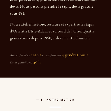
devis. Nous passons prendre le tapis, devis gratuit
sous 48 h.
Notre atelier nettoie, restaure et expertise les tapis
d'Orient à L'Isle-Adam et au bord de l'Oise. Quatre
générations depuis 1950, enlèvement à domicile.
1950
4 générations
Atelier fondé en
✦
Savoir-faire sur
✦
48 h
Devis gratuit sous
— I · NOTRE MÉTIER