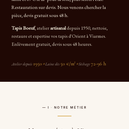
Restauration sur devis. Nous venons chercher la
pièce, devis gratuit sous 48 h.
Tapis Boeuf
, atelier
artisanal
depuis 1950, nettoie,
restaure et expertise vos tapis d'Orient à Viarmes.
Enlèvement gratuit, devis sous 48 heures.
1950
50 €/m²
72-96 h
Atelier depuis
✦
Laine dès
✦
Séchage
— I · NOTRE MÉTIER