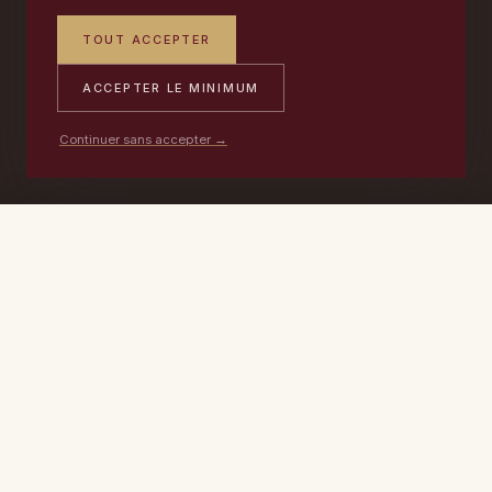
TOUT ACCEPTER
ACCEPTER LE MINIMUM
Continuer sans accepter →
PORTABLE
ATELIER
DEVIS →
06 17 59 32 54
09 50 91 88 85