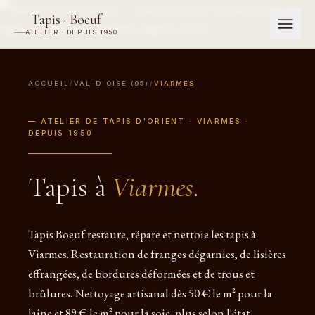
Tapis · Boeuf
ATELIER · DEPUIS 1950
ACCUEIL
/
VAL-D'OISE (95)
/
VIARMES
— ATELIER DE TAPIS D'ORIENT · VIARMES ·
DEPUIS 1950
Tapis à
Viarmes
.
Tapis Boeuf restaure, répare et nettoie les tapis à
Viarmes. Restauration de franges dégarnies, de lisières
effrangées, de bordures déformées et de trous et
brûlures. Nettoyage artisanal dès 50 € le m² pour la
laine et 89 € le m² pour la soie, plus selon l'état.