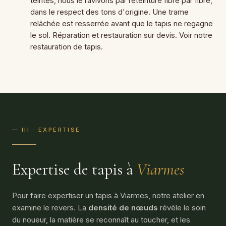
teintes, nous le ravivons par reteinture fibre par fibre,
dans le respect des tons d'origine. Une trame
relâchée est resserrée avant que le tapis ne regagne
le sol. Réparation et restauration sur devis. Voir notre
restauration de tapis
.
— III · EXPERTISE
Expertise de tapis à
Viarmes
Pour faire expertiser un tapis à Viarmes, notre atelier en
examine le revers. La
densité de nœuds
révèle le soin
du noueur, la matière se reconnaît au toucher, et les