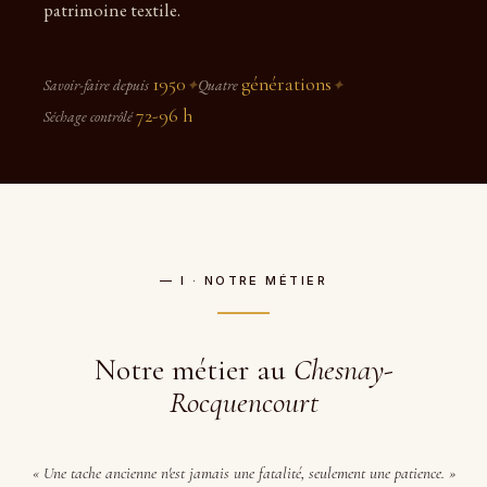
patrimoine textile.
1950
générations
Savoir-faire depuis
✦
Quatre
✦
72-96 h
Séchage contrôlé
— I · NOTRE MÉTIER
Notre métier au
Chesnay-
Rocquencourt
« Une tache ancienne n'est jamais une fatalité, seulement une patience. »