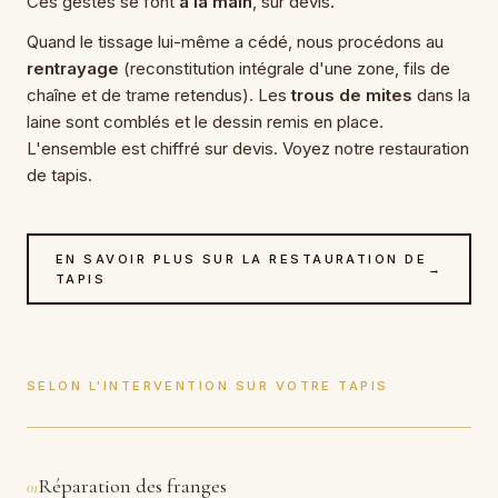
Ces gestes se font
à la main
, sur devis.
Quand le tissage lui-même a cédé, nous procédons au
rentrayage
(reconstitution intégrale d'une zone, fils de
chaîne et de trame retendus). Les
trous de mites
dans la
laine sont comblés et le dessin remis en place.
L'ensemble est chiffré sur devis. Voyez notre
restauration
de tapis
.
EN SAVOIR PLUS SUR LA RESTAURATION DE
→
TAPIS
SELON L'INTERVENTION SUR VOTRE TAPIS
Réparation des franges
01