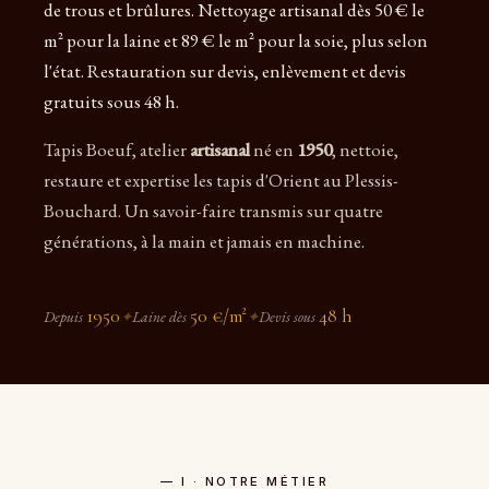
de trous et brûlures. Nettoyage artisanal dès 50 € le
m² pour la laine et 89 € le m² pour la soie, plus selon
l'état. Restauration sur devis, enlèvement et devis
gratuits sous 48 h.
Tapis Boeuf, atelier
artisanal
né en
1950
, nettoie,
restaure et expertise les tapis d'Orient au Plessis-
Bouchard. Un savoir-faire transmis sur quatre
générations, à la main et jamais en machine.
1950
50 €/m²
48 h
Depuis
✦
Laine dès
✦
Devis sous
— I · NOTRE MÉTIER