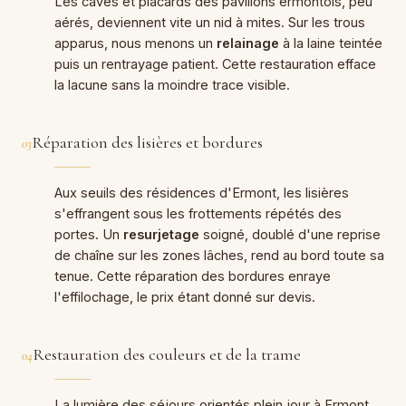
Les caves et placards des pavillons ermontois, peu
aérés, deviennent vite un nid à mites. Sur les trous
apparus, nous menons un
relainage
à la laine teintée
puis un rentrayage patient. Cette restauration efface
la lacune sans la moindre trace visible.
Réparation des lisières et bordures
03
Aux seuils des résidences d'Ermont, les lisières
s'effrangent sous les frottements répétés des
portes. Un
resurjetage
soigné, doublé d'une reprise
de chaîne sur les zones lâches, rend au bord toute sa
tenue. Cette réparation des bordures enraye
l'effilochage, le prix étant donné sur devis.
Restauration des couleurs et de la trame
04
La lumière des séjours orientés plein jour à Ermont