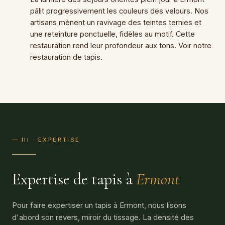
pâlit progressivement les couleurs des velours. Nos
artisans mènent un ravivage des teintes ternies et
une reteinture ponctuelle, fidèles au motif. Cette
restauration rend leur profondeur aux tons. Voir notre
restauration de tapis
.
— III · EXPERTISE
Expertise de tapis à
Ermont
Pour faire expertiser un tapis à Ermont, nous lisons
d'abord son revers, miroir du tissage. La densité des