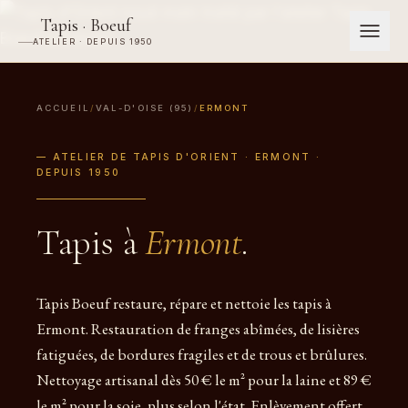
Tapis · Boeuf
ATELIER · DEPUIS 1950
ACCUEIL
/
VAL-D'OISE (95)
/
ERMONT
— ATELIER DE TAPIS D'ORIENT · ERMONT ·
DEPUIS 1950
Tapis à
Ermont
.
Tapis Boeuf restaure, répare et nettoie les tapis à
Ermont. Restauration de franges abîmées, de lisières
fatiguées, de bordures fragiles et de trous et brûlures.
Nettoyage artisanal dès 50 € le m² pour la laine et 89 €
le m² pour la soie, plus selon l'état. Enlèvement offert