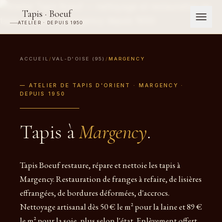
Tapis · Boeuf
ATELIER · DEPUIS 1950
ACCUEIL
/
VAL-D'OISE (95)
/
MARGENCY
— ATELIER DE TAPIS D'ORIENT · MARGENCY ·
DEPUIS 1950
Tapis à
Margency
.
Tapis Boeuf restaure, répare et nettoie les tapis à
Margency. Restauration de franges à refaire, de lisières
effrangées, de bordures déformées, d'accrocs.
Nettoyage artisanal dès 50 € le m² pour la laine et 89 €
le m² pour la soie, plus selon l'état. Enlèvement offert