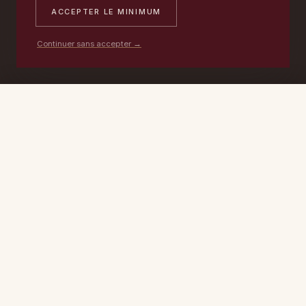
ACCEPTER LE MINIMUM
Continuer sans accepter →
PORTABLE
ATELIER
DEVIS →
06 17 59 32 54
09 50 91 88 85