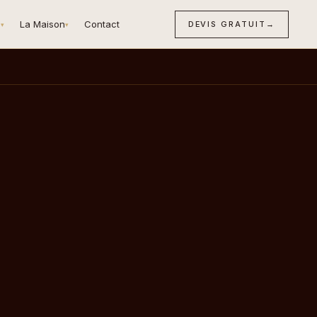
n
La Maison
Contact
DEVIS GRATUIT
→
▾
▾