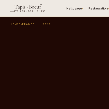
Tapis · Boeuf
Nettoyage
Restauration
▾
▾
ATELIER · DEPUIS 1950
ÎLE-DE-FRANCE
·
2026