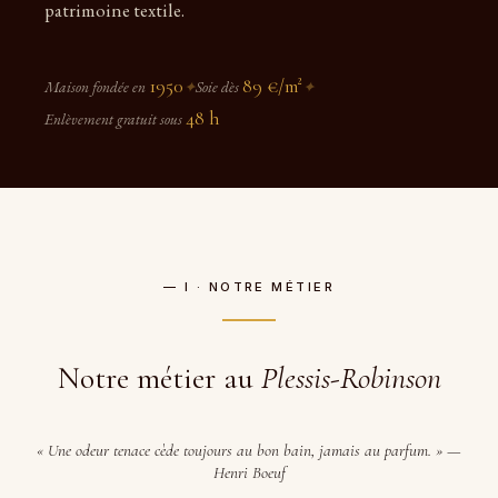
patrimoine textile.
1950
89 €/m²
Maison fondée en
✦
Soie dès
✦
48 h
Enlèvement gratuit sous
— I · NOTRE MÉTIER
Notre métier au
Plessis-Robinson
« Une odeur tenace cède toujours au bon bain, jamais au parfum. » —
Henri Boeuf