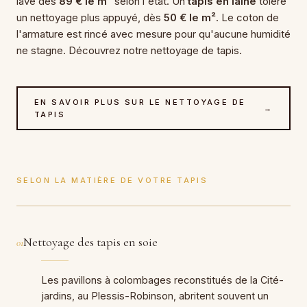
lavé dès
89 € le m²
selon l'état. Un
tapis en laine
tolère
un nettoyage plus appuyé, dès
50 € le m²
. Le coton de
l'armature est rincé avec mesure pour qu'aucune humidité
ne stagne. Découvrez notre
nettoyage de tapis
.
EN SAVOIR PLUS SUR LE NETTOYAGE DE
→
TAPIS
SELON LA MATIÈRE DE VOTRE TAPIS
Nettoyage des tapis en soie
01
Les pavillons à colombages reconstitués de la Cité-
jardins, au Plessis-Robinson, abritent souvent un