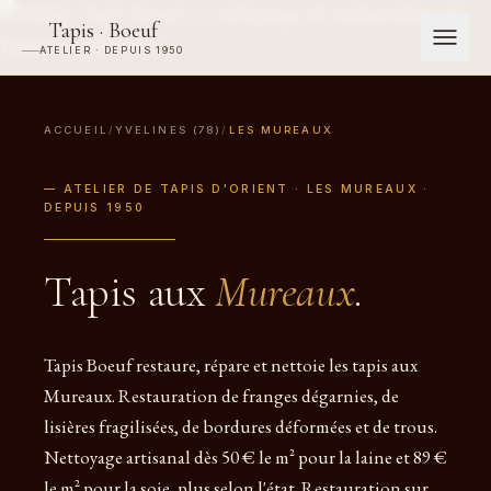
Tapis · Boeuf
ATELIER · DEPUIS 1950
ACCUEIL
/
YVELINES (78)
/
LES MUREAUX
— ATELIER DE TAPIS D'ORIENT · LES MUREAUX ·
DEPUIS 1950
Tapis aux
Mureaux
.
Tapis Boeuf restaure, répare et nettoie les tapis aux
Mureaux. Restauration de franges dégarnies, de
lisières fragilisées, de bordures déformées et de trous.
Nettoyage artisanal dès 50 € le m² pour la laine et 89 €
le m² pour la soie, plus selon l'état. Restauration sur