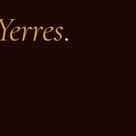
Yerres
.