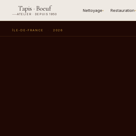
Tapis · Boeuf
Nettoyage
Restauration
▾
▾
ATELIER · DEPUIS 1950
ÎLE-DE-FRANCE
·
2026