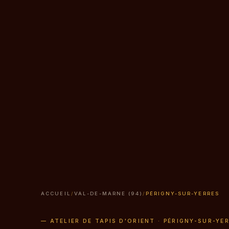
ACCUEIL
/
VAL-DE-MARNE (94)
/
PÉRIGNY-SUR-YERRES
— ATELIER DE TAPIS D'ORIENT · PÉRIGNY-SUR-YER