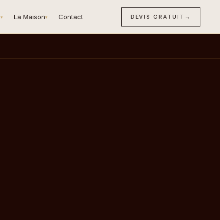
n
La Maison
Contact
DEVIS GRATUIT
→
▾
▾