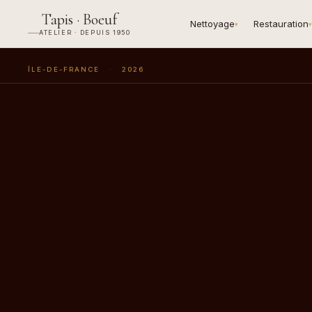
Tapis · Boeuf
Nettoyage
Restauration
▾
▾
ATELIER · DEPUIS 1950
ÎLE-DE-FRANCE
·
2026