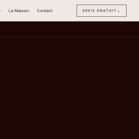
n
La Maison
Contact
DEVIS GRATUIT
→
▾
▾