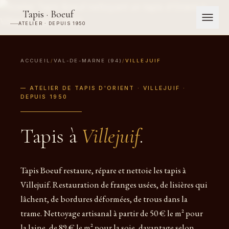
Tapis · Boeuf
ATELIER · DEPUIS 1950
ACCUEIL
/
VAL-DE-MARNE (94)
/
VILLEJUIF
— ATELIER DE TAPIS D'ORIENT · VILLEJUIF ·
DEPUIS 1950
Tapis à
Villejuif
.
Tapis Boeuf restaure, répare et nettoie les tapis à
Villejuif. Restauration de franges usées, de lisières qui
lâchent, de bordures déformées, de trous dans la
trame. Nettoyage artisanal à partir de 50 € le m² pour
la laine, de 89 € le m² pour la soie, davantage selon