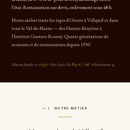
l'état. Restauration sur devis, enlèvement sous 48 h.
Notre atelier traite les tapis d'Orient à Villejuif et dans
tout le Val-de-Marne — des Hautes-Bruyères à
l'Institut Gustave-Roussy. Quatre générations de
noueurs et de restaurateurs depuis 1950.
1950
89 € / m²
4
Maison fondée en
✦
Soie lavée dès
✦
Générations
— I · NOTRE MÉTIER