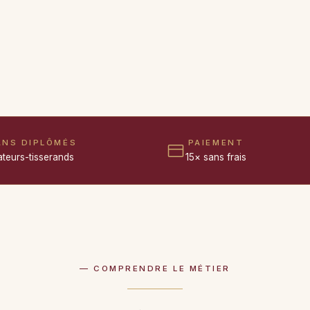
ANS DIPLÔMÉS
PAIEMENT
ateurs-tisserands
15× sans frais
— COMPRENDRE LE MÉTIER