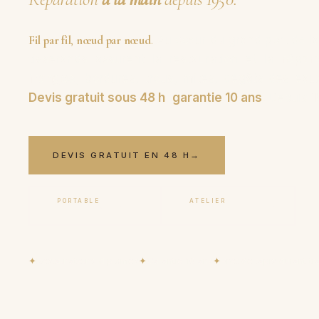
Fil par fil
,
nœud par nœud
.
Au cœur du grand port de la
tisserands assurent la restauration et la
répar
franges
, bordures, trous, mites, dégâts des eau
Devis gratuit sous 48 h
,
garantie 10 ans
. Depuis
1
DEVIS GRATUIT EN 48 H
→
PORTABLE
ATELIER
06 17 59 32 54
09 50 91 88 85
✦
Restaurateurs diplômés
✦
Garantie 10 ans
✦
Prêt de tapis durant tr