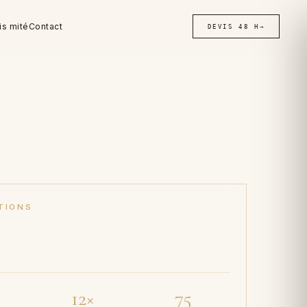
is mité
Contact
DEVIS 48 H
→
TIONS
aux ·
'assurance
12×
75