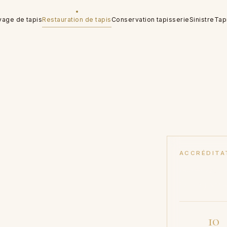
yage de tapis
Restauration de tapis
Conservation tapisserie
Sinistre
Tap
et
tisanales
ACCRÉDITA
Musées nation
unkerque
Compagnies d
10