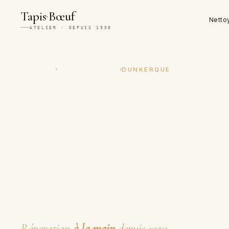
·
Tapis
Bœuf
Netto
ATELIER · DEPUIS 1950
›
›
ACCUEIL
RESTAURATION
DUNKERQUE
Restauration 
réparation ar
de tapis à D
Réparation
à la main
depuis 1950.